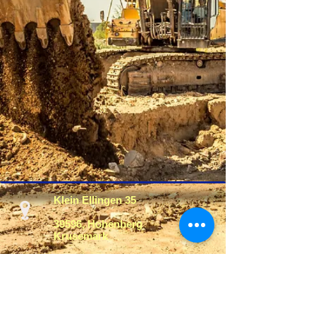
Klein Ellingen 35
39596, Hohenberg
Krusemark
Tel.:
039394 - 91865
Fax: 039394 - 91592